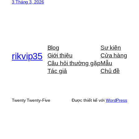
3 Tháng 3, 2026
Blog
Sự kiện
rikvip35
Giới thiệu
Cửa hàng
Câu hỏi thường gặp
Mẫu
Tác giả
Chủ đề
Twenty Twenty-Five
Được thiết kế với
WordPress